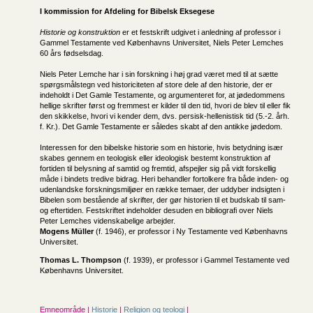
I kommission for
Afdeling for Bibelsk Eksegese
Historie og konstruktion
er et festskrift udgivet i anledning af professor i
Gammel Testamente ved Københavns Universitet, Niels Peter Lemches
60 års fødselsdag.
Niels Peter Lemche har i sin forskning i høj grad været med til at sætte
spørgsmålstegn ved historiciteten af store dele af den historie, der er
indeholdt i Det Gamle Testamente, og argumenteret for, at jødedommens
hellige skrifter først og fremmest er kilder til den tid, hvori de blev til eller fik
den skikkelse, hvori vi kender dem, dvs. persisk-hellenistisk tid (5.-2. årh.
f. Kr.). Det Gamle Testamente er således skabt af den antikke jødedom.
Interessen for den bibelske historie som en historie, hvis betydning især
skabes gennem en teologisk eller ideologisk bestemt konstruktion af
fortiden til belysning af samtid og fremtid, afspejler sig på vidt forskellig
måde i bindets tredive bidrag. Heri behandler fortolkere fra både inden- og
udenlandske forskningsmiljøer en række temaer, der uddyber indsigten i
Bibelen som bestående af skrifter, der gør historien til et budskab til sam-
og eftertiden. Festskriftet indeholder desuden en bibliografi over Niels
Peter Lemches videnskabelige arbejder.
Mogens Müller
(f. 1946), er professor i Ny Testamente ved Københavns
Universitet.
Thomas L. Thompson
(f. 1939), er professor i Gammel Testamente ved
Københavns Universitet.
Emneområde |
Historie
|
Religion og teologi
|