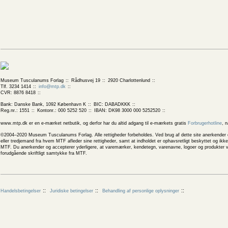
Museum Tusculanums Forlag
Rådhusvej 19
2920 Charlottenlund
Tlf. 3234 1414
info@mtp.dk
CVR: 8876 8418
Bank: Danske Bank, 1092 København K
BIC: DABADKKK
Reg.nr.: 1551
Kontonr.: 000 5252 520
IBAN: DK98 3000 000 5252520
www.mtp.dk er en e-mærket netbutik, og derfor har du altid adgang til e-mærkets gratis
Forbrugerhotline
, 
©2004–2020 Museum Tusculanums Forlag. Alle rettigheder forbeholdes. Ved brug af dette site anerkender og
eller tredjemand fra hvem MTF afleder sine rettigheder, samt at indholdet er ophavsretligt beskyttet og ik
MTF. Du anerkender og accepterer yderligere, at varemærker, kendetegn, varenavne, logoer og produkter v
forudgående skriftligt samtykke fra MTF.
Handelsbetingelser
Juridiske betingelser
Behandling af personlige oplysninger