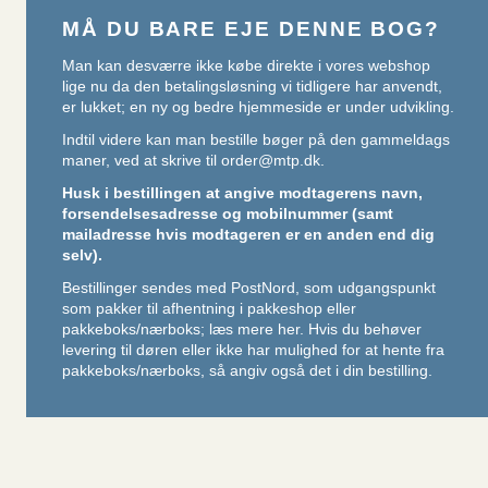
MÅ DU BARE EJE DENNE BOG?
Man kan desværre ikke købe direkte i vores webshop
lige nu da den betalingsløsning vi tidligere har anvendt,
er lukket; en ny og bedre hjemmeside er under udvikling.
Indtil videre kan man bestille bøger på den gammeldags
maner, ved at skrive til
order@mtp.dk
.
Husk i bestillingen at angive modtagerens navn,
forsendelsesadresse og mobilnummer (samt
mailadresse hvis modtageren er en anden end dig
selv).
Bestillinger sendes med PostNord, som udgangspunkt
som pakker til afhentning i pakkeshop eller
pakkeboks/nærboks;
læs mere her
. Hvis du behøver
levering til døren eller ikke har mulighed for at hente fra
pakkeboks/nærboks, så angiv også det i din bestilling.