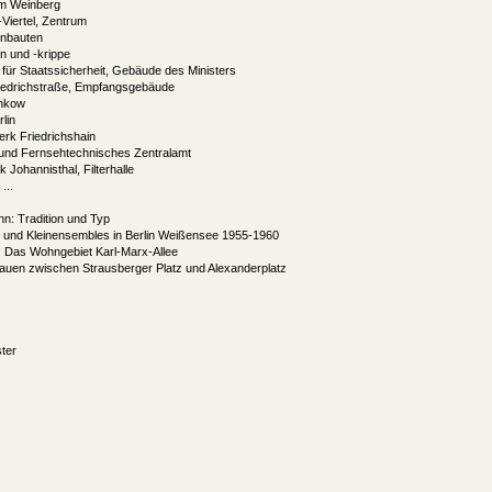
m Weinberg
Viertel, Zentrum
nbauten
n und -krippe
 für Staatssicherheit, Gebäude des Ministers
iedrichstraße, Empfangsgebäude
ankow
lin
k Friedrichshain
und Fernsehtechnisches Zentralamt
Johannisthal, Filterhalle
...
n: Tradition und Typ
und Kleinensembles in Berlin Weißensee 1955-1960
: Das Wohngebiet Karl-Marx-Allee
 Bauen zwischen Strausberger Platz und Alexanderplatz
ter