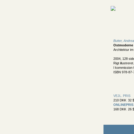
Butter, Andre
Ostmoderne
Architektur i
2004, 128 sid
Rigt illustreret.
I kommission f
ISBN 978-87-
VEJL. PRIS
210 DKK 32 $
ONLINEPRIS
168 DKK 26 $