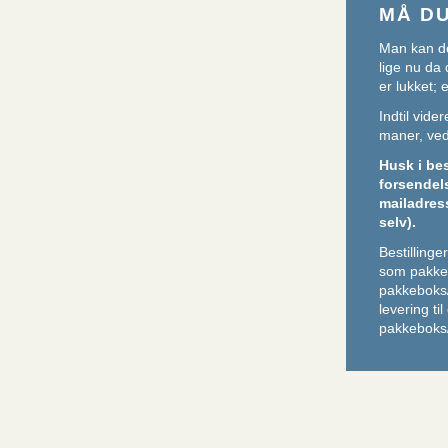
MÅ D
Man kan de
lige nu da 
er lukket;
Indtil vid
maner, ved 
Husk i be
forsendel
mailadres
selv).
Bestilling
som pakker
pakkeboks
levering ti
pakkeboks/