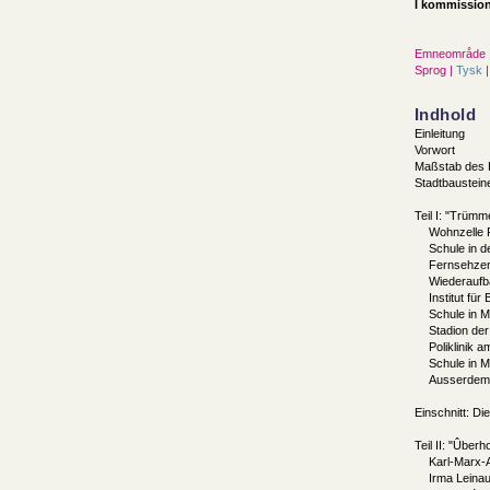
I kommission
Emneområde 
Sprog |
Tysk
|
Indhold
Einleitung
Vorwort
Maßstab des K
Stadtbaustein
Teil I: "Trüm
Wohnzelle F
Schule in d
Fernsehzen
Wiederaufb
Institut fü
Schule in 
Stadion der
Poliklinik 
Schule in 
Ausserdem 
Einschnitt: Di
Teil II: "Ûbe
Karl-Marx-A
Irma Leinau