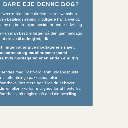
U BARE EJE DENNE BOG?
sværre ikke købe direkte i vores webshop
den betalingsløsning vi tidligere har anvendt,
 en ny og bedre hjemmeside er under udvikling.
ere kan man bestille bøger på den gammeldags
at skrive til
order@mtp.dk
.
stillingen at angive modtagerens navn,
sesadresse og mobilnummer (samt
se hvis modtageren er en anden end dig
er sendes med PostNord, som udgangspunkt
 til afhentning i pakkeshop eller
/nærboks;
læs mere her
. Hvis du behøver
l døren eller ikke har mulighed for at hente fra
nærboks, så angiv også det i din bestilling.