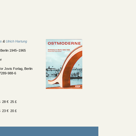
as
&
Ulrich Hartung
m Berlin 1945–1965
er
or Jovis Forlag, Berlin
7289-988-6
 28 € 25 £
 23 € 20 £