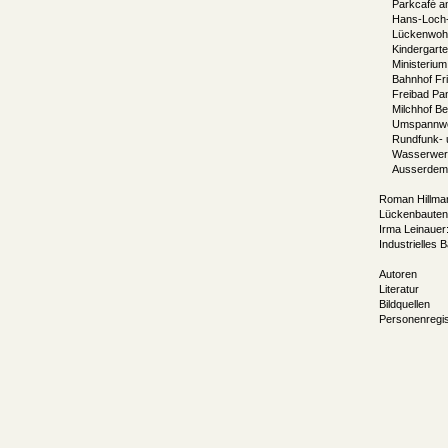
Parkcafé a
Hans-Loch-
Lückenwoh
Kindergarte
Ministerium
Bahnhof Fr
Freibad P
Milchhof Ber
Umspannwer
Rundfunk- 
Wasserwerk 
Ausserdem 
Roman Hillman
Lückenbauten 
Irma Leinauer
Industrielles
Autoren
Literatur
Bildquellen
Personenregis