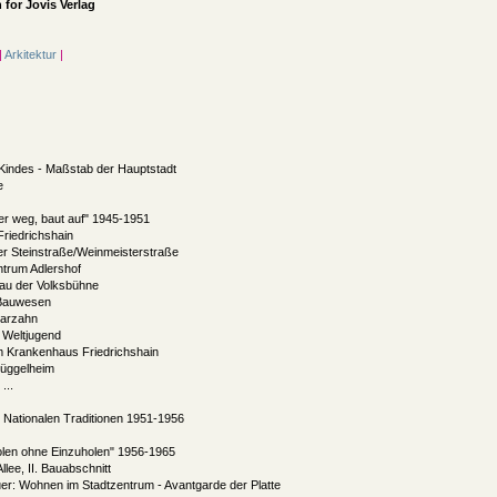
 for
Jovis Verlag
|
Arkitektur
|
indes - Maßstab der Hauptstadt
e
mer weg, baut auf" 1945-1951
riedrichshain
er Steinstraße/Weinmeisterstraße
trum Adlershof
au der Volksbühne
r Bauwesen
Marzahn
 Weltjugend
am Krankenhaus Friedrichshain
Müggelheim
...
e Nationalen Traditionen 1951-1956
rholen ohne Einzuholen" 1956-1965
llee, II. Bauabschnitt
er: Wohnen im Stadtzentrum - Avantgarde der Platte