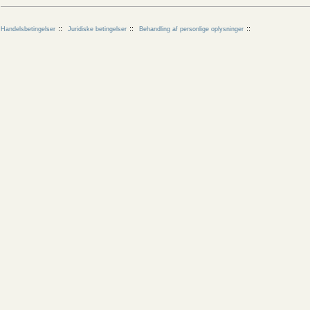
Handelsbetingelser
Juridiske betingelser
Behandling af personlige oplysninger