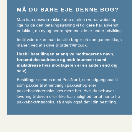
MÅ DU BARE EJE DENNE BOG?
Man kan desværre ikke købe direkte i vores webshop
lige nu da den betalingsløsning vi tidligere har anvendt,
er lukket; en ny og bedre hjemmeside er under udvikling.
Indtil videre kan man bestille bøger på den gammeldags
maner, ved at skrive til
order@mtp.dk
.
Husk i bestillingen at angive modtagerens navn,
forsendelsesadresse og mobilnummer (samt
mailadresse hvis modtageren er en anden end dig
selv).
Bestillinger sendes med PostNord, som udgangspunkt
som pakker til afhentning i pakkeshop eller
pakkeboks/nærboks;
læs mere her
. Hvis du behøver
levering til døren eller ikke har mulighed for at hente fra
pakkeboks/nærboks, så angiv også det i din bestilling.