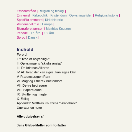
Emneområde |
Religion og teologi
|
Emneord |
Kirkepolitik
|
Kristendom
|
Oplysningstiden
|
Religionshistorie
|
Specifikt emneord |
Kirkehistorie
|
Verdensdel m.v. |
Europa
|
Biograferet person |
Matthias Knutzen
|
Periode |
17. årh.
|
18. årh.
|
Sprog |
Dansk
|
Indhold
Forord
I. "Hvad er oplysning?"
II. Oplysningens "skjulte ansigt"
III. De kristnes Alkoran
IV. Alt, hvad der kan siges, kan siges klart
V. Præsteslægten Ram
VI. Magt og luthersk kristendom
VII. De tre bedragere
VIII. Sapere aude
IX. Skriften og magten
X. Epilog
Appendix: Matthias Knutzens "Vennebrev"
Litteratur og noter
Alle udgivelser af
Jens Glebe-Møller som forfatter