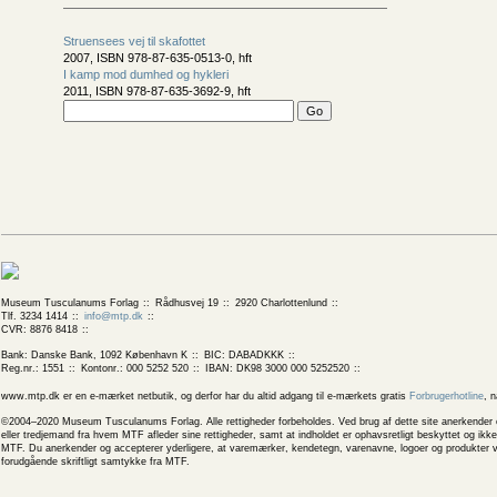
Struensees vej til skafottet
2007, ISBN 978-87-635-0513-0, hft
I kamp mod dumhed og hykleri
2011, ISBN 978-87-635-3692-9, hft
Museum Tusculanums Forlag
Rådhusvej 19
2920 Charlottenlund
Tlf. 3234 1414
info@mtp.dk
CVR: 8876 8418
Bank: Danske Bank, 1092 København K
BIC: DABADKKK
Reg.nr.: 1551
Kontonr.: 000 5252 520
IBAN: DK98 3000 000 5252520
www.mtp.dk er en e-mærket netbutik, og derfor har du altid adgang til e-mærkets gratis
Forbrugerhotline
, 
©2004–2020 Museum Tusculanums Forlag. Alle rettigheder forbeholdes. Ved brug af dette site anerkender og
eller tredjemand fra hvem MTF afleder sine rettigheder, samt at indholdet er ophavsretligt beskyttet og ik
MTF. Du anerkender og accepterer yderligere, at varemærker, kendetegn, varenavne, logoer og produkter v
forudgående skriftligt samtykke fra MTF.