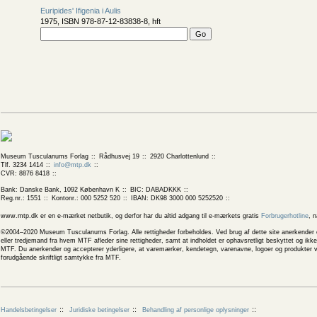
Euripides' Ifigenia i Aulis
1975, ISBN 978-87-12-83838-8, hft
Museum Tusculanums Forlag
Rådhusvej 19
2920 Charlottenlund
Tlf. 3234 1414
info@mtp.dk
CVR: 8876 8418
Bank: Danske Bank, 1092 København K
BIC: DABADKKK
Reg.nr.: 1551
Kontonr.: 000 5252 520
IBAN: DK98 3000 000 5252520
www.mtp.dk er en e-mærket netbutik, og derfor har du altid adgang til e-mærkets gratis
Forbrugerhotline
, 
©2004–2020 Museum Tusculanums Forlag. Alle rettigheder forbeholdes. Ved brug af dette site anerkender og
eller tredjemand fra hvem MTF afleder sine rettigheder, samt at indholdet er ophavsretligt beskyttet og ik
MTF. Du anerkender og accepterer yderligere, at varemærker, kendetegn, varenavne, logoer og produkter v
forudgående skriftligt samtykke fra MTF.
Handelsbetingelser
Juridiske betingelser
Behandling af personlige oplysninger