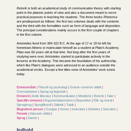
Retorik
is both an academical study of communication theory with starting
point in the platonic points of view and also a document meant to serve
practical purposes in teaching the students. The three books
Rhetorica
are predisposed as follows: the first two volumes deals with the contents
and the third with the formalities such as form of language and disposition.
The principal considerations mainly occurs in the first couple of chapters
in the first volume.
Aristoteles lived from 384-322 B.C. At the age of 17 or 18 he left his
hometown Athens to matriculate himself as a student at Plato's Academy.
Plato was 60 years old at that time. Not long after the first years of
studying were over, Aristoteles started to participate actively in the
lectures at the Academy. This became the foundation of his authorship,
which like Plato's dialogues were adressed to an audience outside the
academical circles. Except a few titles none of Aristoteles' work exists
today.
Emneområde |
Filosofi og psykologi
|
Græsk-romersk oldtid
|
Oversættelser
|
Sprog og lingvistik
|
Emneord |
Antik litteratur
|
Kommunikation
|
Metaforik
|
Retorik
|
Taler
|
Specifikt emneord |
Argumentationsteori
|
Disposition
|
Etik og moral
|
Sprogbrug
|
Sprogfilosofi
|
Stilistik
|
Topik
|
Biograferet person |
Gorgias
|
Homer
|
Isokrates
|
Sofokles
|
Sokrates
|
Periode |
Klassisk oldtid
|
Sprog |
Dansk
|
Indhold