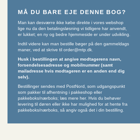
MÅ DU BARE EJE DENNE BOG?
Man kan desværre ikke købe direkte i vores webshop
lige nu da den betalingsløsning vi tidligere har anvendt,
er lukket; en ny og bedre hjemmeside er under udvikling.
Indtil videre kan man bestille bøger på den gammeldags
maner, ved at skrive til
order@mtp.dk
.
Husk i bestillingen at angive modtagerens navn,
forsendelsesadresse og mobilnummer (samt
mailadresse hvis modtageren er en anden end dig
selv).
Bestillinger sendes med PostNord, som udgangspunkt
som pakker til afhentning i pakkeshop eller
pakkeboks/nærboks;
læs mere her
. Hvis du behøver
levering til døren eller ikke har mulighed for at hente fra
pakkeboks/nærboks, så angiv også det i din bestilling.