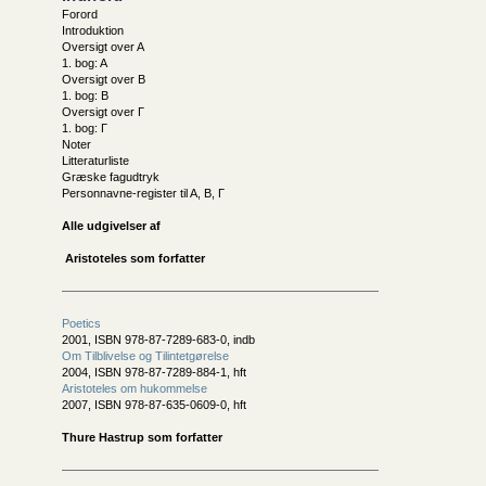
Forord
Introduktion
Oversigt over A
1. bog: A
Oversigt over B
1. bog: B
Oversigt over Γ
1. bog: Γ
Noter
Litteraturliste
Græske fagudtryk
Personnavne-register til A, B, Γ
Alle udgivelser af
Aristoteles som forfatter
Poetics
2001, ISBN 978-87-7289-683-0, indb
Om Tilblivelse og Tilintetgørelse
2004, ISBN 978-87-7289-884-1, hft
Aristoteles om hukommelse
2007, ISBN 978-87-635-0609-0, hft
Thure Hastrup som forfatter