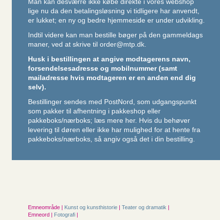
Man kan desværre ikke købe direkte i vores webshop
lige nu da den betalingsløsning vi tidligere har anvendt,
er lukket; en ny og bedre hjemmeside er under udvikling.
Indtil videre kan man bestille bøger på den gammeldags
maner, ved at skrive til
order@mtp.dk
.
Husk i bestillingen at angive modtagerens navn,
forsendelsesadresse og mobilnummer (samt
mailadresse hvis modtageren er en anden end dig
selv).
Bestillinger sendes med PostNord, som udgangspunkt
som pakker til afhentning i pakkeshop eller
pakkeboks/nærboks;
læs mere her
. Hvis du behøver
levering til døren eller ikke har mulighed for at hente fra
pakkeboks/nærboks, så angiv også det i din bestilling.
Emneområde |
Kunst og kunsthistorie
|
Teater og dramatik
|
Emneord |
Fotografi
|