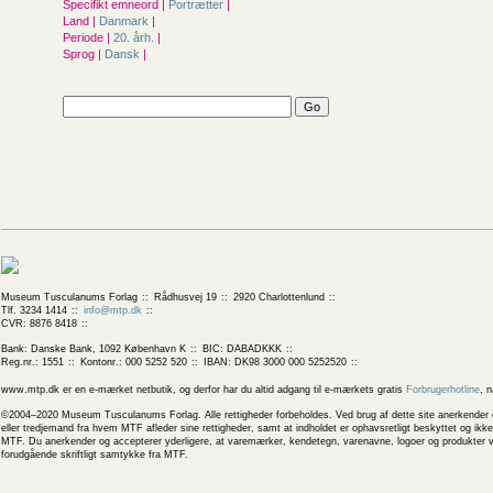
Specifikt emneord |
Portrætter
|
Land |
Danmark
|
Periode |
20. årh.
|
Sprog |
Dansk
|
Museum Tusculanums Forlag
Rådhusvej 19
2920 Charlottenlund
Tlf. 3234 1414
info@mtp.dk
CVR: 8876 8418
Bank: Danske Bank, 1092 København K
BIC: DABADKKK
Reg.nr.: 1551
Kontonr.: 000 5252 520
IBAN: DK98 3000 000 5252520
www.mtp.dk er en e-mærket netbutik, og derfor har du altid adgang til e-mærkets gratis
Forbrugerhotline
, 
©2004–2020 Museum Tusculanums Forlag. Alle rettigheder forbeholdes. Ved brug af dette site anerkender og
eller tredjemand fra hvem MTF afleder sine rettigheder, samt at indholdet er ophavsretligt beskyttet og ik
MTF. Du anerkender og accepterer yderligere, at varemærker, kendetegn, varenavne, logoer og produkter v
forudgående skriftligt samtykke fra MTF.