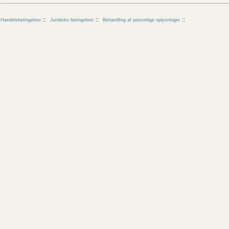
Handelsbetingelser
Juridiske betingelser
Behandling af personlige oplysninger