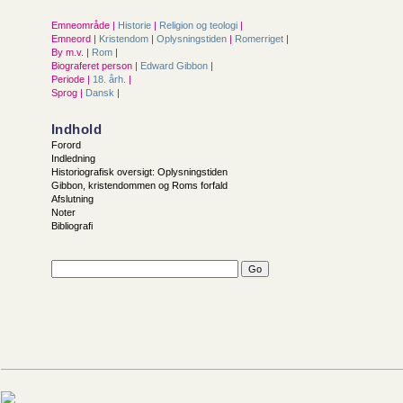
Emneområde |
Historie
|
Religion og teologi
|
Emneord |
Kristendom
|
Oplysningstiden
|
Romerriget
|
By m.v. |
Rom
|
Biograferet person |
Edward Gibbon
|
Periode |
18. årh.
|
Sprog |
Dansk
|
Indhold
Forord
Indledning
Historiografisk oversigt: Oplysningstiden
Gibbon, kristendommen og Roms forfald
Afslutning
Noter
Bibliografi