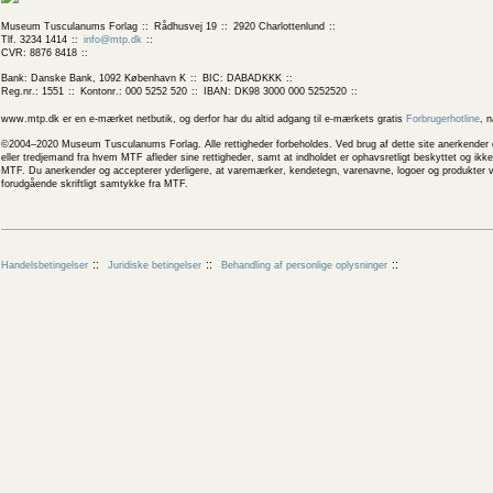
Museum Tusculanums Forlag
Rådhusvej 19
2920 Charlottenlund
Tlf. 3234 1414
info@mtp.dk
CVR: 8876 8418
Bank: Danske Bank, 1092 København K
BIC: DABADKKK
Reg.nr.: 1551
Kontonr.: 000 5252 520
IBAN: DK98 3000 000 5252520
www.mtp.dk er en e-mærket netbutik, og derfor har du altid adgang til e-mærkets gratis
Forbrugerhotline
, 
©2004–2020 Museum Tusculanums Forlag. Alle rettigheder forbeholdes. Ved brug af dette site anerkender og
eller tredjemand fra hvem MTF afleder sine rettigheder, samt at indholdet er ophavsretligt beskyttet og ik
MTF. Du anerkender og accepterer yderligere, at varemærker, kendetegn, varenavne, logoer og produkter v
forudgående skriftligt samtykke fra MTF.
Handelsbetingelser
Juridiske betingelser
Behandling af personlige oplysninger