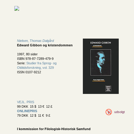
Nielsen, Thomas Dalgård
Edward Gibbon og kristendommen
1997, 80 sider
ISBN 978-87-7289-479-9
Serie:
Studier fra Sprog- og
Oldtidsforskning, vol. 329
ISSN 0107-9212
VEJL. PRIS
99 DKK 15 $ 13 € 12 £
ONLINEPRIS
udsolgt
79 DKK 12 $ 11 € 9 £
I kommission for
Filologisk-Historisk Samfund