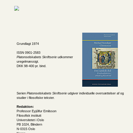
Grundlagt 1974
ISSN 0901-2583
Platonselskabets Skriftserie
udkommer
uregelmæssigt.
DKK 98-400 pr. bind.
Serien
Platonselskabets Skriftserie
udgiver individuelle oversættelser af og
studier i filosofiske tekster.
Redaktion:
Professor Eyjólfur Emilsson
Filosofisk institutt
Universitetet i Oslo
PB 1024, Blindern
N-0315 Oslo