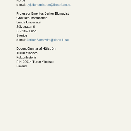
Norge
e-mail:
eyjolfur.emilsson@filosofi.uio.no
Professor Emeritus Jerker Blomqvist
Grekiska Institutionen
Lunds Universitet
Sölvegatan 6
S-22362 Lund
Sverige
e-mail:
Jerker.Blomqvist@klass.lu.se
Docent Gunnar af Hällström
Turun Yliopisto
Kultturihistoria
FIN-20014 Turun Yliopisto
Finland