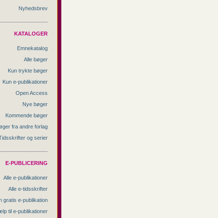
Nyhedsbrev
KATALOGER
Emnekatalog
Alle bøger
Kun trykte bøger
Kun e-publikationer
Open Access
Nye bøger
Kommende bøger
øger fra andre forlag
Tidsskrifter og serier
E-PUBLICERING
Alle e-publikationer
Alle e-tidsskrifter
 gratis e-publikation
lp til e-publikationer