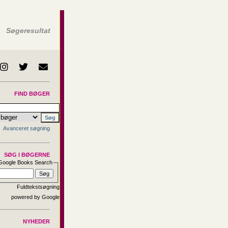
Søgeresultat
FIND BØGER
Avanceret søgning
SØG I BØGERNE
Google Books Search
Fuldtekstsøgning
NYHEDER