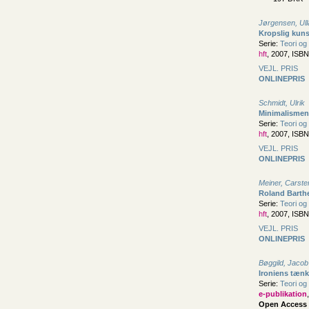
Jørgensen, Ul
Kropslig kuns
Serie:
Teori og 
hft
, 2007, ISB
VEJL. PRIS
ONLINEPRIS
Schmidt, Ulrik
Minimalismen
Serie:
Teori og 
hft
, 2007, ISB
VEJL. PRIS
ONLINEPRIS
Meiner, Carste
Roland Barth
Serie:
Teori og 
hft
, 2007, ISB
VEJL. PRIS
ONLINEPRIS
Bøggild, Jacob
Ironiens tænk
Serie:
Teori og 
e-publikation
Open Access