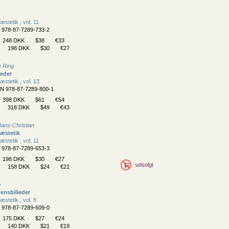
æstetik , vol. 11
N 978-87-7289-733-2
248 DKK
$38
€33
198 DKK
$30
€27
e Ring
leder
æstetik , vol. 13
BN 978-87-7289-800-1
398 DKK
$61
€54
318 DKK
$49
€43
Hans-Christian
æstetik
æstetik , vol. 11
N 978-87-7289-653-3
198 DKK
$30
€27
udsolgt
158 DKK
$24
€21
b
densbilleder
æstetik , vol. 8
N 978-87-7289-609-0
175 DKK
$27
€24
140 DKK
$21
€19