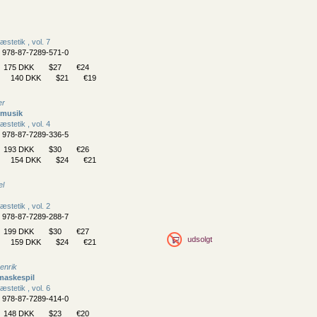
æstetik , vol. 7
N 978-87-7289-571-0
175 DKK
$27
€24
140 DKK
$21
€19
er
mmusik
æstetik , vol. 4
N 978-87-7289-336-5
193 DKK
$30
€26
154 DKK
$24
€21
el
æstetik , vol. 2
N 978-87-7289-288-7
199 DKK
$30
€27
udsolgt
159 DKK
$24
€21
enrik
maskespil
æstetik , vol. 6
N 978-87-7289-414-0
148 DKK
$23
€20