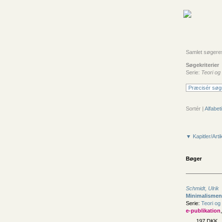
Samlet søgeresu
Søgekriterier
Serie:
Teori og
Præcisér søg
Sortér |
Alfabeti
▼ Kapitler/Arti
Bøger
Schmidt, Ulrik
Minimalismen
Serie:
Teori og 
e-publikation
197 DKK