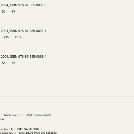
, 2004, ISBN 978-87-635-0083-8
$8
€7
, 2004, ISBN 978-87-635-0035-7
$15
€13
b
, 2004, ISBN 978-87-635-0081-4
$8
€7
Rådhusvej 19
2920 Charlottenlund
k
benhavn K
BIC: DABADKKK
0 5252 520
IBAN: DK98 3000 000 5252520