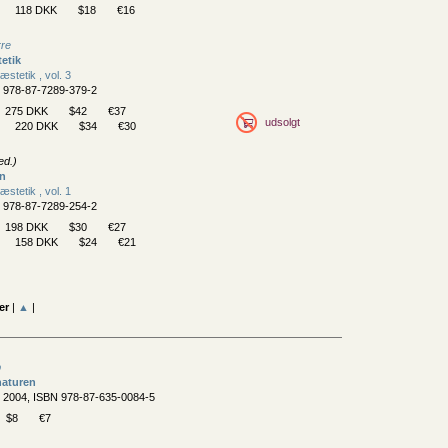
118 DKK
$18
€16
rre
tetik
æstetik , vol. 3
N 978-87-7289-379-2
275 DKK
$42
€37
udsolgt
220 DKK
$34
€30
ed.)
en
æstetik , vol. 1
N 978-87-7289-254-2
198 DKK
$30
€27
158 DKK
$24
€21
er
|
▲
|
b
naturen
, 2004, ISBN 978-87-635-0084-5
$8
€7