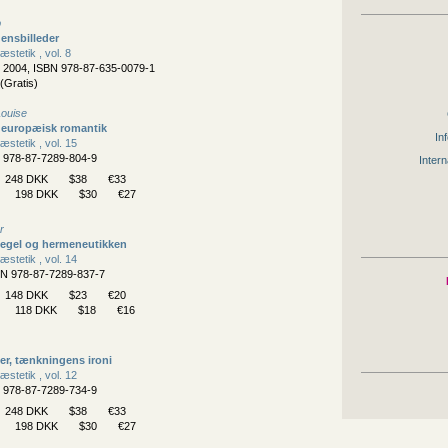
b
densbilleder
æstetik , vol. 8
, 2004, ISBN 978-87-635-0079-1
(Gratis)
Louise
i europæisk romantik
Inf
æstetik , vol. 15
N 978-87-7289-804-9
Intern
248 DKK
$38
€33
198 DKK
$30
€27
r
legel og hermeneutikken
æstetik , vol. 14
BN 978-87-7289-837-7
148 DKK
$23
€20
118 DKK
$18
€16
er, tænkningens ironi
æstetik , vol. 12
N 978-87-7289-734-9
248 DKK
$38
€33
198 DKK
$30
€27