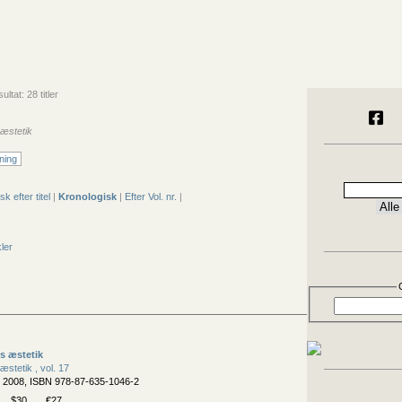
ltat: 28 titler
 æstetik
ning
sk efter titel
|
Kronologisk
|
Efter Vol. nr.
|
kler
s æstetik
æstetik , vol. 17
, 2008, ISBN 978-87-635-1046-2
$30
€27