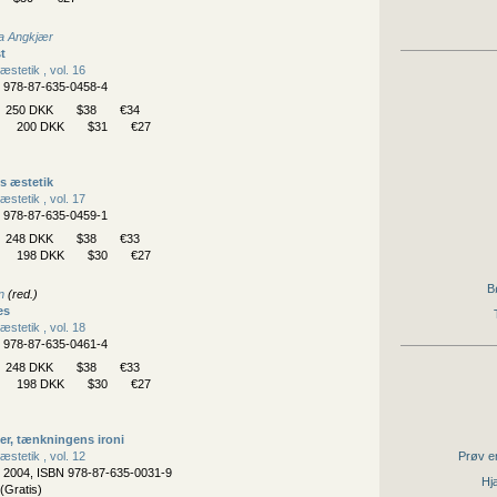
la Angkjær
t
æstetik , vol. 16
N 978-87-635-0458-4
250 DKK
$38
€34
200 DKK
$31
€27
s æstetik
æstetik , vol. 17
N 978-87-635-0459-1
248 DKK
$38
€33
198 DKK
$30
€27
B
n
(red.)
es
æstetik , vol. 18
N 978-87-635-0461-4
248 DKK
$38
€33
198 DKK
$30
€27
er, tænkningens ironi
æstetik , vol. 12
Prøv en
, 2004, ISBN 978-87-635-0031-9
Hjæ
(Gratis)