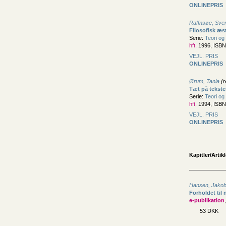
ONLINEPRIS
Raffnsøe, Sve
Filosofisk æs
Serie:
Teori og 
hft
, 1996, ISB
VEJL. PRIS
ONLINEPRIS
Ørum, Tania
(r
Tæt på tekst
Serie:
Teori og 
hft
, 1994, ISB
VEJL. PRIS
ONLINEPRIS
Kapitler/Artikl
Hansen, Jako
Forholdet til 
e-publikation
53 DKK