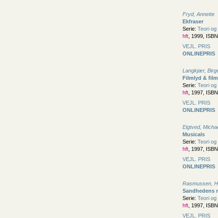
Fryd, Annette
Ekfraser
Serie:
Teori og 
hft
, 1999, ISB
VEJL. PRIS
ONLINEPRIS
Langkjær, Birg
Filmlyd & fil
Serie:
Teori og 
hft
, 1997, ISB
VEJL. PRIS
ONLINEPRIS
Eigtved, Micha
Musicals
Serie:
Teori og 
hft
, 1997, ISB
VEJL. PRIS
ONLINEPRIS
Rasmussen, H
Sandhedens 
Serie:
Teori og 
hft
, 1997, ISB
VEJL. PRIS