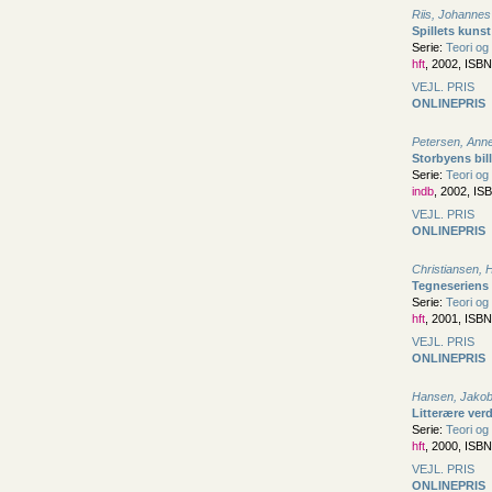
Riis, Johannes
Spillets kunst
Serie:
Teori og 
hft
, 2002, ISB
VEJL. PRIS
ONLINEPRIS
Petersen, Ann
Storbyens bil
Serie:
Teori og 
indb
, 2002, IS
VEJL. PRIS
ONLINEPRIS
Christiansen, 
Tegneseriens 
Serie:
Teori og 
hft
, 2001, ISB
VEJL. PRIS
ONLINEPRIS
Hansen, Jako
Litterære ver
Serie:
Teori og 
hft
, 2000, ISB
VEJL. PRIS
ONLINEPRIS