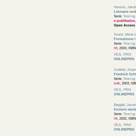
Hansen, Jako
Litterære ver
Serie:
Teori og 
e-publikation
Open Access
Svane, Marie-
Formationer 
Serie:
Teori og 
hft
, 2003, ISB
VEJL. PRIS
ONLINEPRIS
Gulddal, Jespe
Friedrich Sch
Serie:
Teori og 
indb
, 2003, IS
VEJL. PRIS
ONLINEPRIS
Bøggild, Jacob
Ironiens tænk
Serie:
Teori og 
hft
, 2002, ISB
VEJL. PRIS
ONLINEPRIS